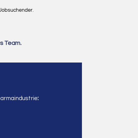
s Jobsuchender.
ns Team.
harmaindustrie
: