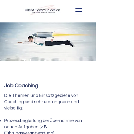
Talent Academy
Für Einzelpersonen
Job Coaching
Die Themen und Einsatzgebiete von
Coaching sind sehr umfangreich und
vielseitig:
Prozessbegleitung bei Übernahme von
neuen Aufgaben (z.B.
Führungsverantwortung)