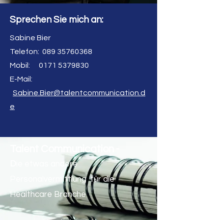
Sprechen Sie mich an:
Sabine Bier
Telefon:
089 35760368
Mobil: 0171 5379830
E-Mail:
Sabine.Bier@talentcommunication.d
e
Talent Communication -
D
ie etwas andere
Personalvermittlung für die
Healthcare Branche