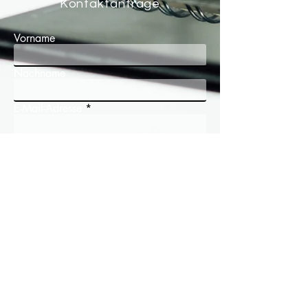
Kontaktanfrage
Vorname
Nachname
E-Mail-Adresse
Telefon
Nachricht schreiben
Ich habe die Datenschutzerklärung zur
Kenntnis genommen.
Absenden